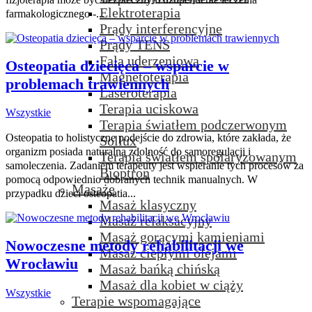
Elektroterapia
farmakologicznego -...
Prądy interferencyjne
Prądy TENS
Fala uderzeniowa
Osteopatia dziecięca – wsparcie w
Magnetoterapia
problemach trawiennych
Laseroterapia
Terapia uciskowa
Wszystkie
Terapia światłem podczerwonym
Osteopatia to holistyczne podejście do zdrowia, które zakłada, że
Sollux
organizm posiada naturalną zdolność do samoregulacji i
Terapia światłem spolaryzowanym
samoleczenia. Zadaniem terapeuty jest wspieranie tych procesów za
Bioptron
pomocą odpowiednio dobranych technik manualnych. W
Masaże
przypadku dzieci osteopatia...
Masaż klasyczny
Masaż relaksacyjny
Masaż gorącymi kamieniami
Nowoczesne metody rehabilitacji we
Masaż ciepłymi olejami
Wrocławiu
Masaż bańką chińską
Masaż dla kobiet w ciąży
Wszystkie
Terapie wspomagające