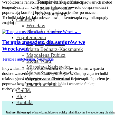
Terapia bańką chińską
Współczesna rehabilitacja korzysta z wielu zaawansowanych metod
Suche igłowanie
terapeutycznych, które wspierają proces powrotu do sprawności i
poprawiają komfort funkcjonowania pacjentów po urazach.
Kinesiotaping
Techniki takie jak fala uderzeniowa, laseroterapia czy mikroprądy
Gabinety
znajdują...
Wrocław
Oborniki Śląskie
Fizjoterapeuci
Terapia masażem dla seniorów we
Maja Bączkiewicz
Wrocławiu
Marta Bednarz-Kaczmarek
Magdalena Rubicz
Terapie i autoterapia
,
Wszystkie
Mona Wiatr
Mirosław Nędzewicz
Indywidualna terapia masażem dla seniorów to forma wsparcia
Marta Szczepankiewicz
dostosowana do potrzeb osób w starszym wieku, łącząca techniki
Małgorzata Ozimina
relaksacyjne i terapeutyczne z elementami fizjoterapii. Jej celem jest
Jakub Piechulski
poprawa komfortu życia, redukcja bólu i wsparcie funkcji
ruchowych, przy...
Cennik
Blog
Kontakt

Gabinet fizjoterapii
oferuje kompleksową opiekę rehabilitacyjną i terapeutyczną dla dziec