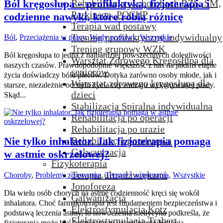
Ból kręgosłupa – profilaktyka, fizjoterapia i
Rehabilitacja w chorobach RZS, SM,
Parkinson, POCHP
codzienne nawyki, które robią różnicę
Terapia wad postawy
Trening profilaktyczny indywidualny
Ból
,
Przeciążenia w pracy
,
Wady postawy
,
Wszystkie
Trening grupowy WZK
Ból kręgosłupa to jedna z najbardziej powszechnych dolegliwości
Warsztat Zdrowego Kręgosłupa dla
naszych czasów. Prawdopodobnie większość z nas na jakimś etapie
seniorów
życia doświadczy bólu pleców. Dotyka zarówno osoby młode, jak i
Warsztat zdrowego kręgosłupa dla
starsze, niezależnie od stylu życia czy rodzaju wykonywanej pracy.
dzieci
Skąd...
Stabilizacja Spiralna indywidualna
Rehabilitacja po operacji
Rehabilitacja po urazie
Rehabilitacja poudarowa
Nie tylko inhalator. Jak fizjoterapia pomaga
Galwanizacja
w astmie oskrzelowej?
Fizykoterapia
Terapia ultradźwiękami
Choroby
,
Problemy zdrowotne
,
Terapie i autoterapia
,
Wszystkie
Jonoforeza
Dla wielu osób chorych na astmę codzienność kręci się wokół
Galwanizacja
inhalatora. Choć farmakoterapia jest fundamentem bezpieczeństwa i
Elektrostymulacja Kotz
podstawą leczenia astmy, to nowoczesna medycyna podkreśla, że
Elektrostymulacja Trabert
fizjoterapia może być bezpiecznym uzupełnienie leczenia