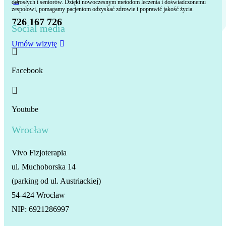
dorosłych i seniorów. Dzięki nowoczesnym metodom leczenia i doświadczonemu
zespołowi, pomagamy pacjentom odzyskać zdrowie i poprawić jakość życia.
726 167 726
Social media
Umów wizytę

Facebook

Youtube
Wrocław
Vivo Fizjoterapia
ul. Muchoborska 14
(parking od ul. Austriackiej)
54-424 Wrocław
NIP: 6921286997